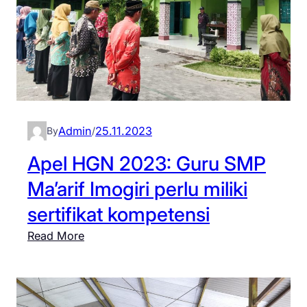
Admin
25.11.2023
By
/
Apel HGN 2023: Guru SMP
Ma’arif Imogiri perlu miliki
sertifikat kompetensi
:
Read More
A
p
e
l