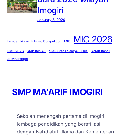
M
s
i
Imogiri
a
e
K
’
January 5, 2026
k
a
a
a
r
r
MIC 2026
d
t
i
Lomba
Maarif Islamic Competition
MIC
a
i
f
PMB 2026
SMP Ber-AC
SMP Gratis Sampai Lulus
SPMB Bantul
r
n
I
SPMB Imogiri
i
i
m
t
2
o
e
0
g
r
1
i
SMP MA'ARIF IMOGIRI
a
5
r
s
i
i
j
Sekolah menengah pertama di Imogiri,
a
lembaga pendidikan yang berafiliasi
l
dengan Nahdlatul Ulama dan Kementerian