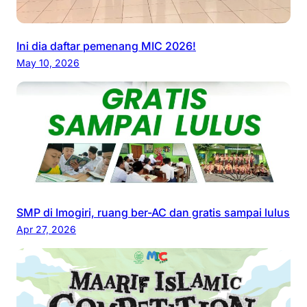
s
w
Ini dia daftar pemenang MIC 2026!
a
May 10, 2026
SMP di Imogiri, ruang ber-AC dan gratis sampai lulus
Apr 27, 2026