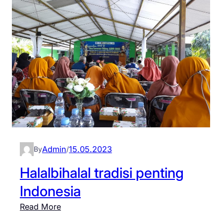
H
G
N
2
0
2
3
:
G
u
r
Admin
15.05.2023
By
/
u
S
Halalbihalal tradisi penting
M
Indonesia
P
M
:
Read More
a
H