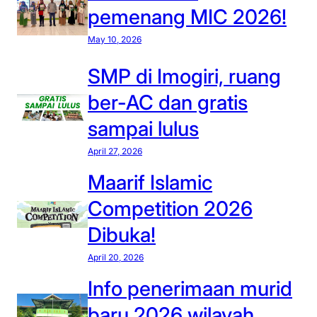
u
i
a
pemenang MIC 2026!
t
p
t
b
a
May 10, 2026
i
e
d
H
SMP di Imogiri, ruang
r
a
a
i
P
ber-AC dan gratis
r
n
e
i
sampai lulus
o
r
K
v
i
April 27, 2026
a
a
n
r
Maarif Islamic
s
g
t
Competition 2026
i
a
i
,
t
Dibuka!
n
t
a
i
i
April 20, 2026
n
S
d
H
Info penerimaan murid
M
a
a
P
baru 2026 wilayah
k
r