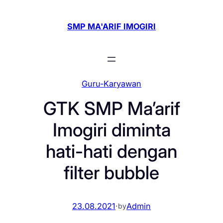
Skip
to
SMP MA'ARIF IMOGIRI
content
Guru-Karyawan
GTK SMP Ma’arif
Imogiri diminta
hati-hati dengan
filter bubble
23.08.2021
·
Admin
by