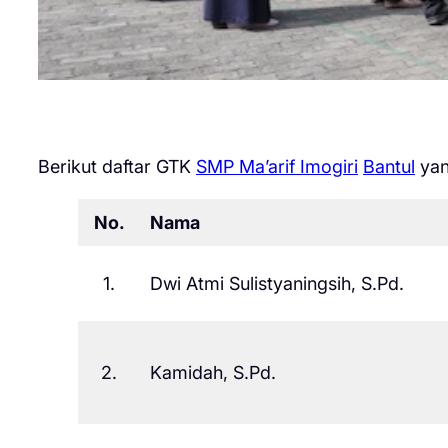
Berikut daftar GTK
SMP Ma’arif Imogiri
Bantul
yan
No.
Nama
1.
Dwi Atmi Sulistyaningsih, S.Pd.
2.
Kamidah, S.Pd.