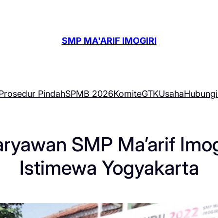
SMP MA'ARIF IMOGIRI
Prosedur Pindah
SPMB 2026
Komite
GTK
Usaha
Hubungi
aryawan SMP Ma’arif Imogi
Istimewa Yogyakarta