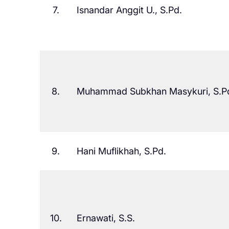
7.
Isnandar Anggit U., S.Pd.
8.
Muhammad Subkhan Masykuri, S.P
9.
Hani Muflikhah, S.Pd.
10.
Ernawati, S.S.