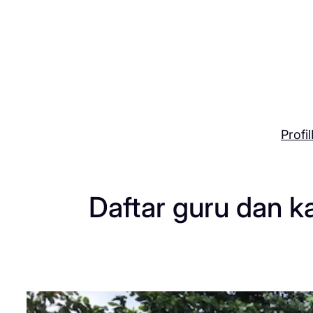
Skip
to
content
Profil
Daftar guru dan k