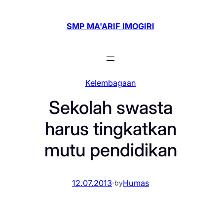
Skip
to
SMP MA'ARIF IMOGIRI
content
Kelembagaan
Sekolah swasta
harus tingkatkan
mutu pendidikan
12.07.2013
·
Humas
by