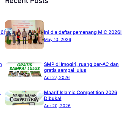
Recent Posts
26!
Ini dia daftar pemenang MIC 2026!
May 10, 2026
n
SMP di Imogiri, ruang ber-AC dan
gratis sampai lulus
Apr 27, 2026
6
Maarif Islamic Competition 2026
Dibuka!
Apr 20, 2026