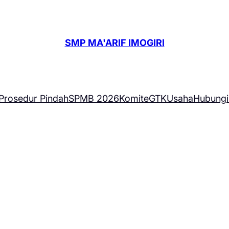
SMP MA'ARIF IMOGIRI
Prosedur Pindah
SPMB 2026
Komite
GTK
Usaha
Hubungi