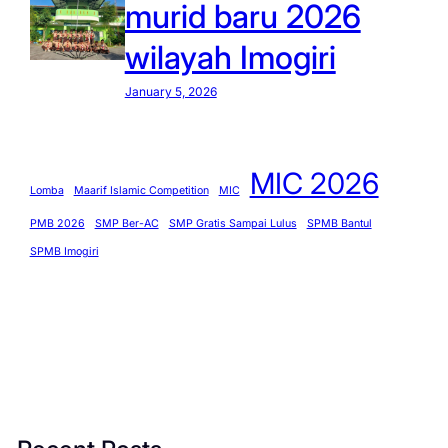
murid baru 2026
wilayah Imogiri
January 5, 2026
MIC 2026
Lomba
Maarif Islamic Competition
MIC
PMB 2026
SMP Ber-AC
SMP Gratis Sampai Lulus
SPMB Bantul
SPMB Imogiri