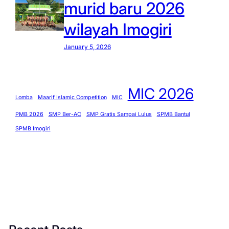
murid baru 2026
wilayah Imogiri
January 5, 2026
MIC 2026
Lomba
Maarif Islamic Competition
MIC
PMB 2026
SMP Ber-AC
SMP Gratis Sampai Lulus
SPMB Bantul
SPMB Imogiri