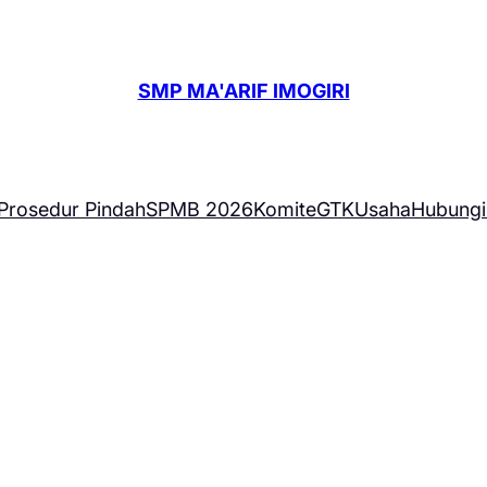
SMP MA'ARIF IMOGIRI
Prosedur Pindah
SPMB 2026
Komite
GTK
Usaha
Hubungi