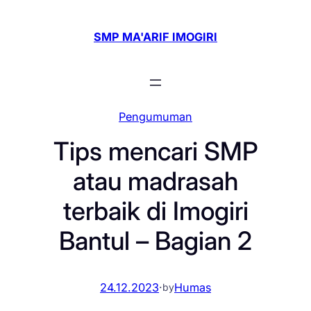
Skip
to
SMP MA'ARIF IMOGIRI
content
Pengumuman
Tips mencari SMP
atau madrasah
terbaik di Imogiri
Bantul – Bagian 2
24.12.2023
·
Humas
by