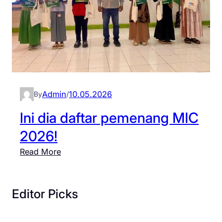
Admin
10.05.2026
By
/
Ini dia daftar pemenang MIC
2026!
:
Read More
I
n
i
Editor Picks
d
i