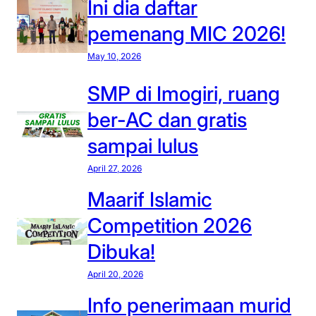
Ini dia daftar
a
d
pemenang MIC 2026!
a
May 10, 2026
f
t
SMP di Imogiri, ruang
a
ber-AC dan gratis
r
p
sampai lulus
e
April 27, 2026
m
e
Maarif Islamic
n
Competition 2026
a
Dibuka!
n
g
April 20, 2026
M
Info penerimaan murid
I