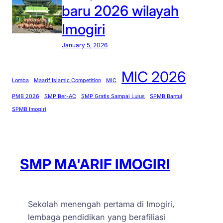
C
baru 2026 wilayah
2
Imogiri
0
2
January 5, 2026
6
!
MIC 2026
Lomba
Maarif Islamic Competition
MIC
PMB 2026
SMP Ber-AC
SMP Gratis Sampai Lulus
SPMB Bantul
SPMB Imogiri
SMP MA'ARIF IMOGIRI
Sekolah menengah pertama di Imogiri,
lembaga pendidikan yang berafiliasi