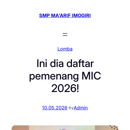
Skip
to
SMP MA'ARIF IMOGIRI
content
Lomba
Ini dia daftar
pemenang MIC
2026!
10.05.2026
·
Admin
by