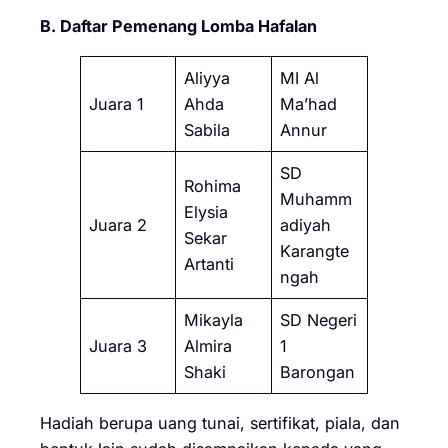
B. Daftar Pemenang Lomba Hafalan
Aliyya
MI Al
Juara 1
Ahda
Ma’had
Sabila
Annur
SD
Rohima
Muhamm
Elysia
Juara 2
adiyah
Sekar
Karangte
Artanti
ngah
Mikayla
SD Negeri
Juara 3
Almira
1
Shaki
Barongan
Hadiah berupa uang tunai, sertifikat, piala, dan