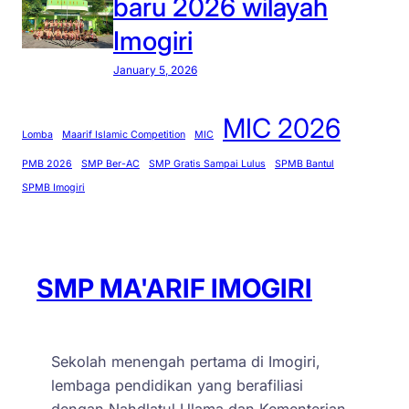
baru 2026 wilayah
Imogiri
January 5, 2026
MIC 2026
Lomba
Maarif Islamic Competition
MIC
PMB 2026
SMP Ber-AC
SMP Gratis Sampai Lulus
SPMB Bantul
SPMB Imogiri
SMP MA'ARIF IMOGIRI
Sekolah menengah pertama di Imogiri,
lembaga pendidikan yang berafiliasi
dengan Nahdlatul Ulama dan Kementerian