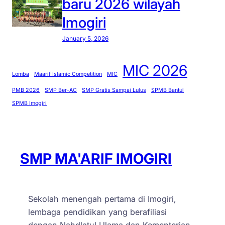
baru 2026 wilayah
Imogiri
January 5, 2026
MIC 2026
Lomba
Maarif Islamic Competition
MIC
PMB 2026
SMP Ber-AC
SMP Gratis Sampai Lulus
SPMB Bantul
SPMB Imogiri
SMP MA'ARIF IMOGIRI
Sekolah menengah pertama di Imogiri,
lembaga pendidikan yang berafiliasi
dengan Nahdlatul Ulama dan Kementerian