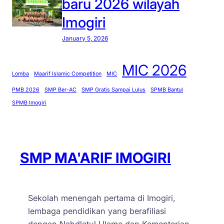
baru 2026 wilayah
Imogiri
January 5, 2026
MIC 2026
Lomba
Maarif Islamic Competition
MIC
PMB 2026
SMP Ber-AC
SMP Gratis Sampai Lulus
SPMB Bantul
SPMB Imogiri
SMP MA'ARIF IMOGIRI
Sekolah menengah pertama di Imogiri,
lembaga pendidikan yang berafiliasi
dengan Nahdlatul Ulama dan Kementerian