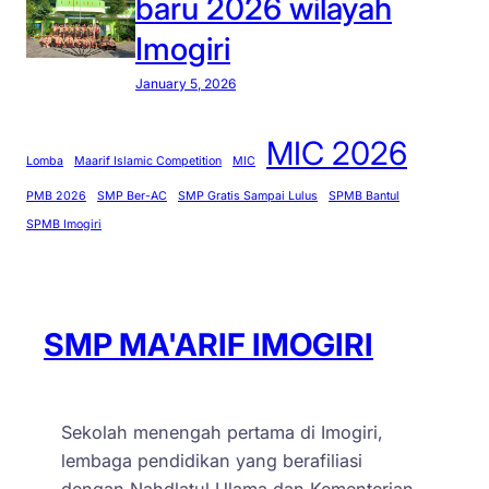
baru 2026 wilayah
Imogiri
January 5, 2026
MIC 2026
Lomba
Maarif Islamic Competition
MIC
PMB 2026
SMP Ber-AC
SMP Gratis Sampai Lulus
SPMB Bantul
SPMB Imogiri
SMP MA'ARIF IMOGIRI
Sekolah menengah pertama di Imogiri,
lembaga pendidikan yang berafiliasi
dengan Nahdlatul Ulama dan Kementerian