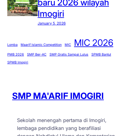
baru 2026 wilayah
Imogiri
January 5, 2026
MIC 2026
Lomba
Maarif Islamic Competition
MIC
PMB 2026
SMP Ber-AC
SMP Gratis Sampai Lulus
SPMB Bantul
SPMB Imogiri
SMP MA'ARIF IMOGIRI
Sekolah menengah pertama di Imogiri,
lembaga pendidikan yang berafiliasi
dengan Nahdlatul Ulama dan Kementerian