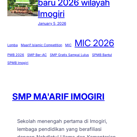
baru 2026 wilayah
Imogiri
January 5, 2026
MIC 2026
Lomba
Maarif Islamic Competition
MIC
PMB 2026
SMP Ber-AC
SMP Gratis Sampai Lulus
SPMB Bantul
SPMB Imogiri
SMP MA'ARIF IMOGIRI
Sekolah menengah pertama di Imogiri,
lembaga pendidikan yang berafiliasi
dengan Nahdlatul Ulama dan Kementerian