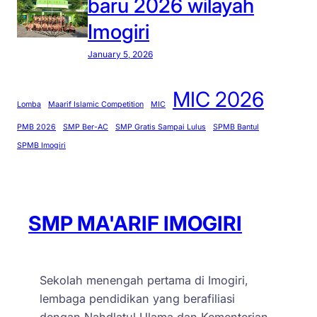
baru 2026 wilayah
Imogiri
January 5, 2026
MIC 2026
Lomba
Maarif Islamic Competition
MIC
PMB 2026
SMP Ber-AC
SMP Gratis Sampai Lulus
SPMB Bantul
SPMB Imogiri
SMP MA'ARIF IMOGIRI
Sekolah menengah pertama di Imogiri,
lembaga pendidikan yang berafiliasi
dengan Nahdlatul Ulama dan Kementerian