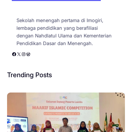
a
r
y
Sekolah menengah pertama di Imogiri,
a
lembaga pendidikan yang berafiliasi
w
dengan Nahdlatul Ulama dan Kementerian
a
Pendidikan Dasar dan Menengah.
n
Facebook
X
Instagram
WordPress
S
M
P
Trending Posts
M
a
’
a
r
i
f
I