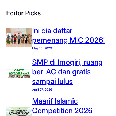
o
r
Editor Picks
k
s
Ini dia daftar
h
o
pemenang MIC 2026!
p
May 10, 2026
t
e
SMP di Imogiri, ruang
k
ber-AC dan gratis
n
o
sampai lulus
l
April 27, 2026
o
g
Maarif Islamic
i
Competition 2026
i