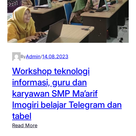
Admin
14.08.2023
By
/
Workshop teknologi
informasi, guru dan
karyawan SMP Ma’arif
Imogiri belajar Telegram dan
tabel
:
Read More
W