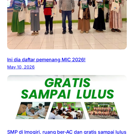
m
o
g
i
r
i
b
Ini dia daftar pemenang MIC 2026!
e
May 10, 2026
l
a
j
a
r
T
e
l
e
SMP di Imogiri, ruang ber-AC dan gratis sampai lulus