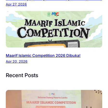
g
Apr 27, 2026
r
a
m
d
a
n
t
a
Maarif Islamic Competition 2026 Dibuka!
b
Apr 20, 2026
e
l
Recent Posts