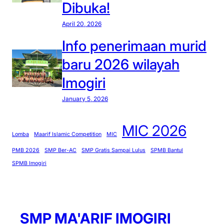
Dibuka!
n
f
April 20, 2026
o
Info penerimaan murid
r
m
baru 2026 wilayah
a
Imogiri
s
i
January 5, 2026
,
g
MIC 2026
u
Lomba
Maarif Islamic Competition
MIC
r
PMB 2026
SMP Ber-AC
SMP Gratis Sampai Lulus
SPMB Bantul
u
SPMB Imogiri
d
a
n
k
SMP MA'ARIF IMOGIRI