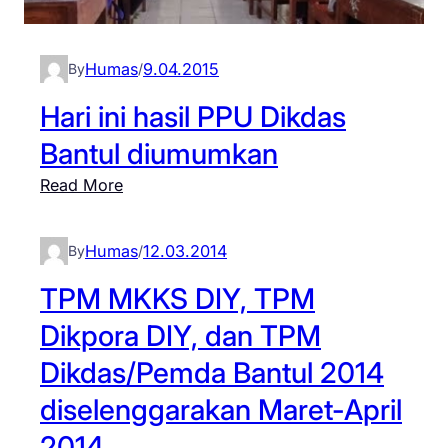
S
e
i
h
n
r
o
B
i
Humas
9.04.2015
By
/
l
a
i
k
Hari ini hasil PPU Dikdas
n
k
h
t
u
Bantul diumumkan
a
u
t
n
:
Read More
l
i
:
H
P
U
k
a
u
j
Humas
12.03.2014
By
/
e
r
t
i
b
i
TPM MKKS DIY, TPM
a
a
o
i
r
n
Dikpora DIY, dan TPM
c
n
a
N
o
Dikdas/Pemda Bantul 2014
i
n
a
r
h
diselenggarakan Maret-April
I
s
a
a
I
i
2014
n
s