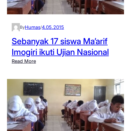
i
f
I
Humas
4.05.2015
By
/
m
o
Sebanyak 17 siswa Ma’arif
g
Imogiri ikuti Ujian Nasional
i
r
:
Read More
i
S
B
e
a
b
n
a
t
n
u
y
l
a
i
k
k
1