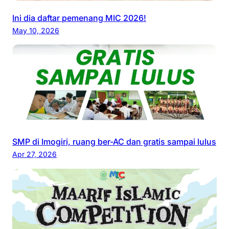
n
M
Ini dia daftar pemenang MIC 2026!
a
May 10, 2026
r
e
t
-
A
p
r
i
SMP di Imogiri, ruang ber-AC dan gratis sampai lulus
l
Apr 27, 2026
2
0
1
4