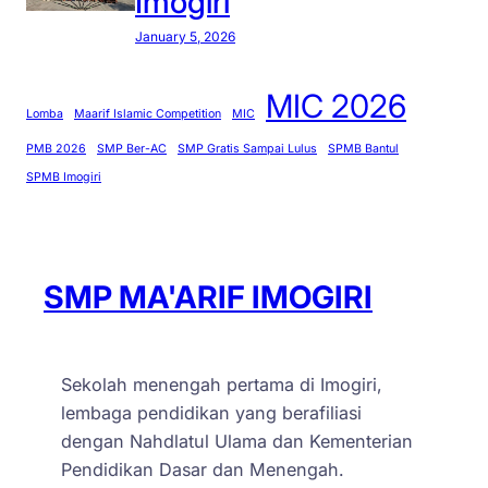
Imogiri
u
k
t
January 5, 2026
d
i
a
t
MIC 2026
s
e
Lomba
Maarif Islamic Competition
MIC
/
s
PMB 2026
SMP Ber-AC
SMP Gratis Sampai Lulus
SPMB Bantul
P
p
SPMB Imogiri
e
e
m
n
d
d
a
a
SMP MA'ARIF IMOGIRI
B
l
a
a
n
m
Sekolah menengah pertama di Imogiri,
t
a
lembaga pendidikan yang berafiliasi
u
n
dengan Nahdlatul Ulama dan Kementerian
l
m
Pendidikan Dasar dan Menengah.
2
a