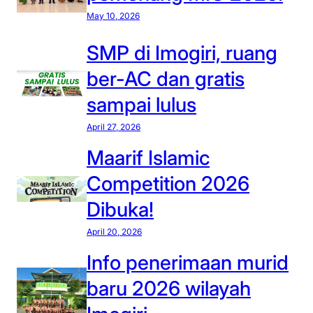
P
u
d
k
May 10, 2026
M
h
i
p
a
i
u
SMP di Imogiri, ruang
o
’
s
m
r
ber-AC dan gratis
a
i
u
a
r
sampai lulus
s
m
D
i
w
k
I
April 27, 2026
f
a
a
Y
I
Maarif Islamic
S
n
,
m
M
Competition 2026
d
o
P
a
Dibuka!
g
n
i
April 20, 2026
T
r
P
Info penerimaan murid
i
M
i
baru 2026 wilayah
D
k
i