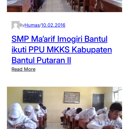
Humas
10.02.2016
By
/
SMP Ma’arif Imogiri Bantul
ikuti PPU MKKS Kabupaten
Bantul Putaran II
:
Read More
S
M
P
M
a
’
a
r