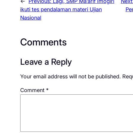
←
Previous:
Lagi, SMP Ma’arif Imogiri
Next
ikuti tes pendalaman materi Ujian
Pe
Nasional
Comments
Leave a Reply
Your email address will not be published.
Requ
Comment
*