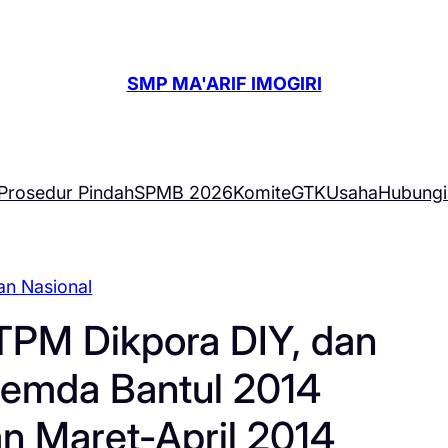
SMP MA'ARIF IMOGIRI
Prosedur Pindah
SPMB 2026
Komite
GTK
Usaha
Hubungi
ian Nasional
PM Dikpora DIY, dan
emda Bantul 2014
n Maret-April 2014