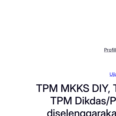
Skip
to
content
Profil
Uj
TPM MKKS DIY, T
TPM Dikdas/P
diselenggaraka