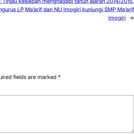
:
Tinjau kesiapan menghadapi tahun ajaran 2014/2015,
ngurus LP Ma’arif dan NU Imogiri kunjungi SMP Ma’arif
Imogiri
→
ired fields are marked
*