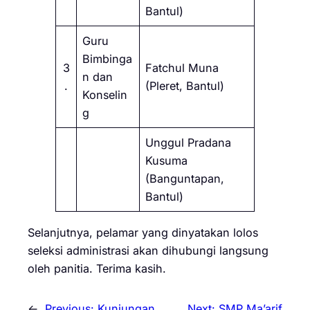
Bantul)
Guru
Bimbinga
3
Fatchul Muna
n dan
.
(Pleret, Bantul)
Konselin
g
Unggul Pradana
Kusuma
(Banguntapan,
Bantul)
Selanjutnya, pelamar yang dinyatakan lolos
seleksi administrasi akan dihubungi langsung
oleh panitia. Terima kasih.
←
Previous:
Kunjungan
Next:
SMP Ma’arif