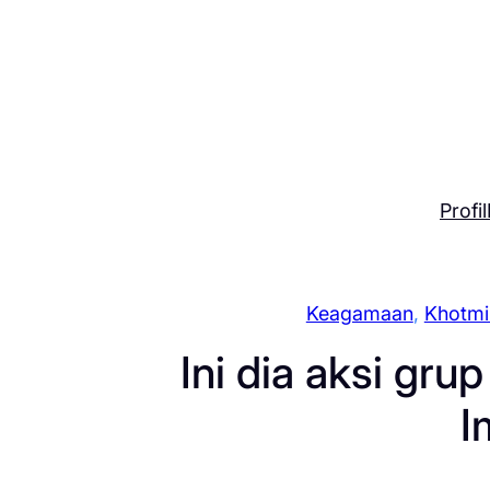
Skip
to
content
Profil
Keagamaan
, 
Khotmi
Ini dia aksi gru
I