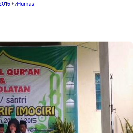
2015
·
Humas
by