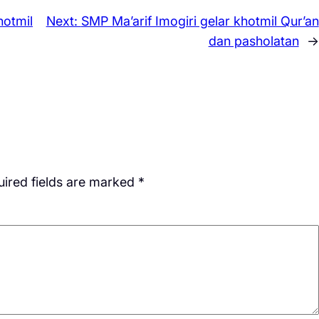
hotmil
Next:
SMP Ma’arif Imogiri gelar khotmil Qur’an
dan pasholatan
→
ired fields are marked
*