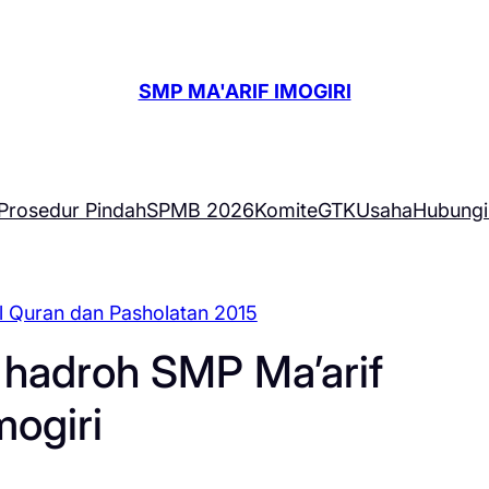
SMP MA'ARIF IMOGIRI
Prosedur Pindah
SPMB 2026
Komite
GTK
Usaha
Hubungi
l Quran dan Pasholatan 2015
p hadroh SMP Ma’arif
mogiri