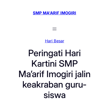
Skip
to
SMP MA'ARIF IMOGIRI
content
Hari Besar
Peringati Hari
Kartini SMP
Ma’arif Imogiri jalin
keakraban guru-
siswa