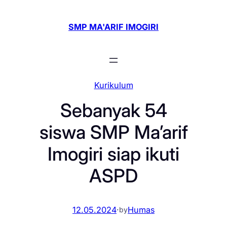
Skip
to
SMP MA'ARIF IMOGIRI
content
Kurikulum
Sebanyak 54
siswa SMP Ma’arif
Imogiri siap ikuti
ASPD
12.05.2024
·
Humas
by