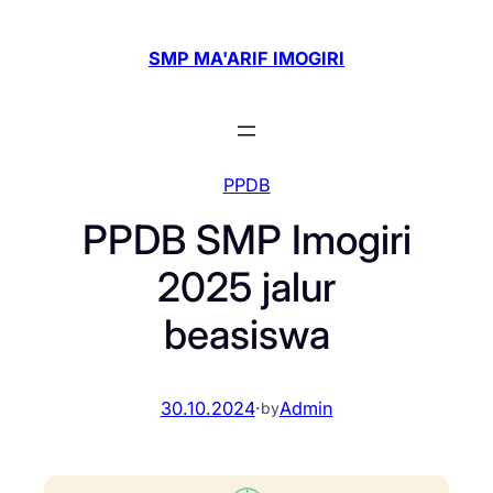
Skip
to
SMP MA'ARIF IMOGIRI
content
PPDB
PPDB SMP Imogiri
2025 jalur
beasiswa
30.10.2024
·
Admin
by