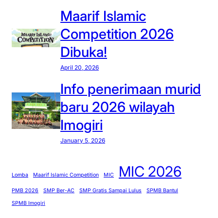
S
a
-
Maarif Islamic
M
j
b
Competition 2026
P
a
u
Dibuka!
M
r
l
a
l
April 20, 2026
’
y
Info penerimaan murid
a
i
r
n
baru 2026 wilayah
i
g
Imogiri
f
:
I
T
January 5, 2026
m
e
o
m
MIC 2026
g
a
Lomba
Maarif Islamic Competition
MIC
i
n
PMB 2026
SMP Ber-AC
SMP Gratis Sampai Lulus
SPMB Bantul
r
m
SPMB Imogiri
i
u