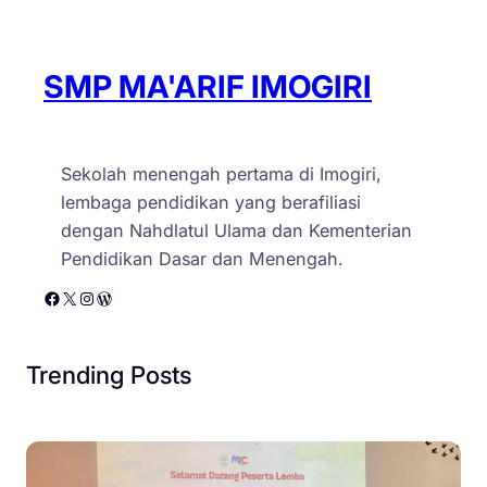
:
b
“
u
s
k
SMP MA'ARIF IMOGIRI
e
a
m
n
u
m
Sekolah menengah pertama di Imogiri,
a
a
lembaga pendidikan yang berafiliasi
a
i
dengan Nahdlatul Ulama dan Kementerian
d
n
Pendidikan Dasar dan Menengah.
a
a
Facebook
X
Instagram
WordPress
l
n
a
m
h
u
Trending Posts
s
a
h
a