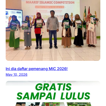
b
a
t
”
Ini dia daftar pemenang MIC 2026!
May 10, 2026