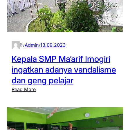
Admin
13.09.2023
By
/
Kepala SMP Ma’arif Imogiri
ingatkan adanya vandalisme
dan geng pelajar
:
Read More
K
e
p
a
l