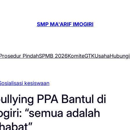
SMP MA'ARIF IMOGIRI
Prosedur Pindah
SPMB 2026
Komite
GTK
Usaha
Hubungi
Sosialisasi kesiswaan
bullying PPA Bantul di
giri: “semua adalah
habat”