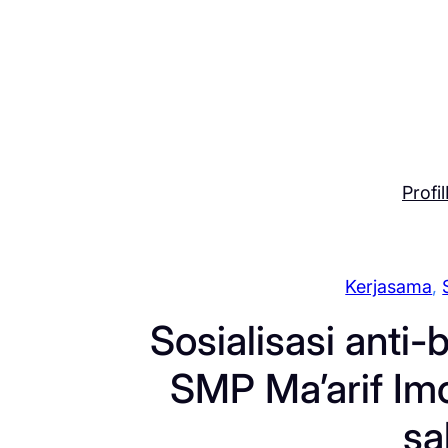
Skip
to
content
Profil
Kerjasama
, 
Sosialisasi anti-
SMP Ma’arif Imo
sa