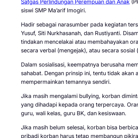
Satgas Perlindungan Perempuan dan Anak
(PP
siswi SMP Ma’arif Imogiri.
Hadir sebagai narasumber pada kegiatan terse
Yusuf, Siti Nurkhasanah, dan Rustiyanti. Dis
tindakan mencelakai atau membahayakan orang
secara verbal (mengejak), atau secara sosial
Dalam sosialisasi, keempatnya berusaha me
sahabat. Dengan prinsip ini, tentu tidak aka
mempermainkan temannya sendiri.
Jika masih mengalami bullying, korban dimin
yang dihadapi kepada orang terpercaya. Oran
guru, wali kelas, guru BK, dan kesiswaan.
Jika masih belum selesai, korban bisa berbica
pribadi korban harus tetap membangun pikiran