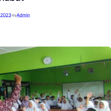
.2023
·
Admin
by