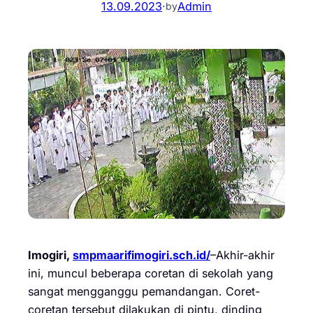
13.09.2023
·
Admin
by
Imogiri,
smpmaarifimogiri.sch.id/
–Akhir-akhir
ini, muncul beberapa coretan di sekolah yang
sangat mengganggu pemandangan. Coret-
coretan tersebut dilakukan di pintu, dinding