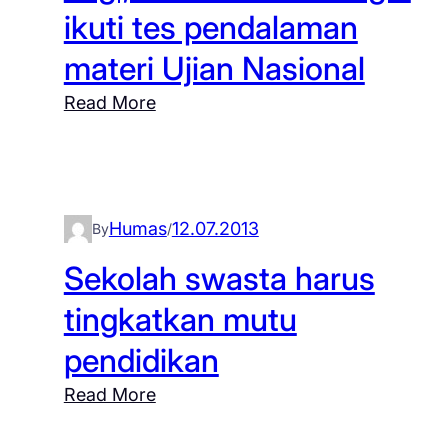
S
ikuti tes pendalaman
d
D
a
materi Ujian Nasional
I
p
Y
:
Read More
i
,
L
t
T
a
a
P
g
h
M
i
u
Humas
12.07.2013
D
By
/
,
n
i
S
Sekolah swasta harus
a
k
M
j
tingkatkan mutu
p
P
a
o
pendidikan
M
r
r
a
a
:
Read More
a
’
n
S
D
a
2