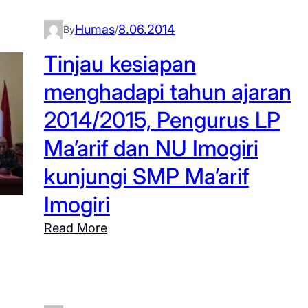
Humas
8.06.2014
By
/
Tinjau kesiapan
menghadapi tahun ajaran
2014/2015, Pengurus LP
Ma’arif dan NU Imogiri
kunjungi SMP Ma’arif
Imogiri
:
Read More
T
i
n
j