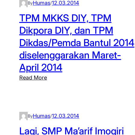
Humas
12.03.2014
By
/
a
u
TPM MKKS DIY, TPM
k
Dikpora DIY, dan TPM
e
Dikdas/Pemda Bantul 2014
s
i
diselenggarakan Maret-
a
April 2014
p
a
:
Read More
n
T
m
P
e
M
n
M
Humas
12.03.2014
By
/
g
K
h
K
Lagi, SMP Ma’arif Imogiri
a