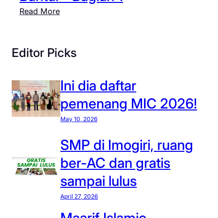
p
s
m
:
Read More
e
i
o
T
n
g
i
d
i
p
Editor Picks
a
r
s
f
i
m
t
Ini dia daftar
t
e
a
a
n
pemenang MIC 2026!
r
w
c
p
May 10, 2026
a
a
e
r
r
SMP di Imogiri, ruang
r
k
i
t
a
ber-AC dan gratis
S
a
n
M
sampai lulus
m
b
P
a
e
April 27, 2026
a
a
t
Maarif Islamic