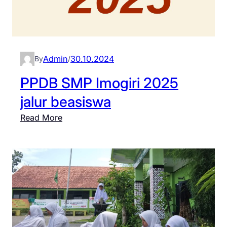
Admin
30.10.2024
By
/
PPDB SMP Imogiri 2025
jalur beasiswa
:
Read More
P
P
D
B
S
M
P
I