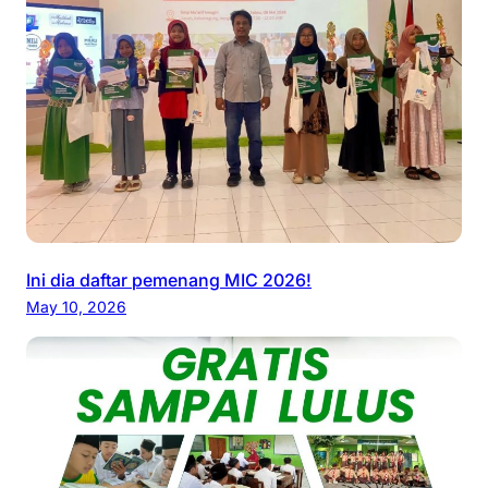
a
g
i
a
n
1
Ini dia daftar pemenang MIC 2026!
May 10, 2026