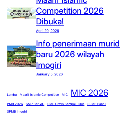
s
a
Competition 2026
i
u
s
Dibuka!
m
w
a
April 20, 2026
a
d
b
Info penerimaan murid
r
a
a
baru 2026 wilayah
g
s
i
Imogiri
a
a
h
January 5, 2026
n
t
a
e
MIC 2026
k
r
Lomba
Maarif Islamic Competition
MIC
y
b
PMB 2026
SMP Ber-AC
SMP Gratis Sampai Lulus
SPMB Bantul
a
a
SPMB Imogiri
t
i
i
k