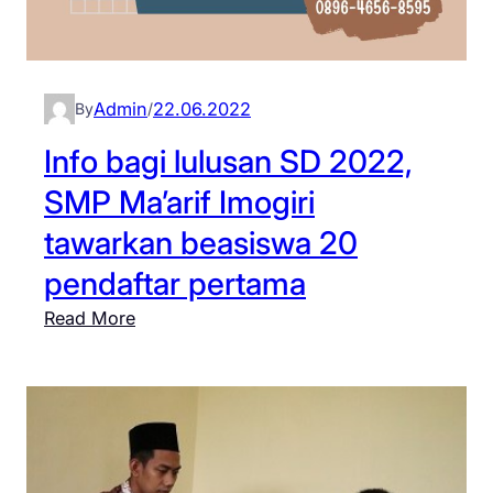
a
f
t
a
Admin
22.06.2022
By
/
r
S
Info bagi lulusan SD 2022,
M
SMP Ma’arif Imogiri
P
tawarkan beasiswa 20
/
M
pendaftar pertama
T
:
Read More
s
I
I
n
m
f
o
o
g
b
i
a