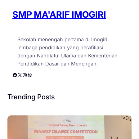
m
d
i
SMP MA'ARIF IMOGIRI
I
m
o
Sekolah menengah pertama di Imogiri,
g
lembaga pendidikan yang berafiliasi
i
dengan Nahdlatul Ulama dan Kementerian
r
Pendidikan Dasar dan Menengah.
i
Facebook
X
Instagram
WordPress
B
a
n
Trending Posts
t
u
l
–
B