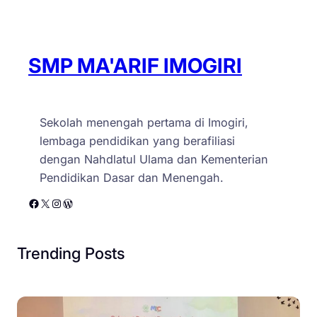
l
r
i
u
s
s
i
l
SMP MA'ARIF IMOGIRI
h
o
i
y
n
a
Sekolah menengah pertama di Imogiri,
g
l
lembaga pendidikan yang berafiliasi
g
dengan Nahdlatul Ulama dan Kementerian
a
Pendidikan Dasar dan Menengah.
d
Facebook
X
Instagram
WordPress
i
u
n
Trending Posts
d
a
n
g