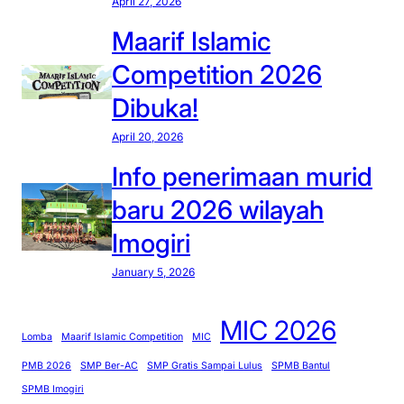
April 27, 2026
u
M
l
T
Maarif Islamic
i
s
Competition 2026
s
N
e
Dibuka!
I
s
m
April 20, 2026
a
o
Info penerimaan murid
i
g
t
i
baru 2026 wilayah
e
r
Imogiri
n
i
t
,
January 5, 2026
a
G
n
T
MIC 2026
g
K
Lomba
Maarif Islamic Competition
MIC
p
h
PMB 2026
SMP Ber-AC
SMP Gratis Sampai Lulus
SPMB Bantul
o
a
SPMB Imogiri