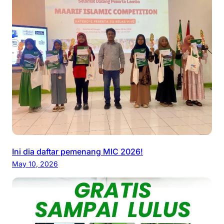
M
a
b
e
s
P
o
l
r
i
Ini dia daftar pemenang MIC 2026!
May 10, 2026