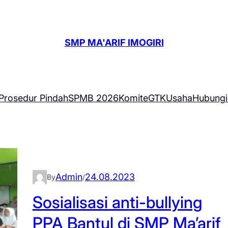
SMP MA'ARIF IMOGIRI
Prosedur Pindah
SPMB 2026
Komite
GTK
Usaha
Hubungi
Admin
24.08.2023
By
/
Sosialisasi anti-bullying
PPA Bantul di SMP Ma’arif