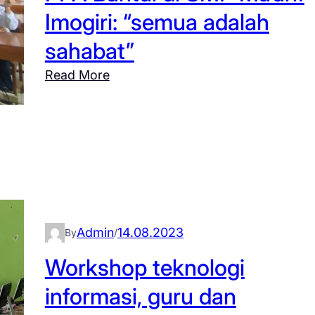
Imogiri: “semua adalah
sahabat”
:
Read More
S
o
s
i
a
l
i
s
Admin
14.08.2023
By
/
a
Workshop teknologi
s
informasi, guru dan
i
a