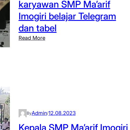
karyawan SMP Ma’arif
n
Imogiri belajar Telegram
t
i
dan tabel
-
:
Read More
b
W
u
o
l
r
l
k
y
s
i
h
n
o
g
p
P
t
P
Admin
12.08.2023
By
/
e
A
Kepala SMP Ma’arif Imogiri
k
B