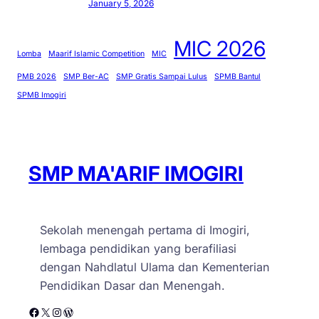
January 5, 2026
B
a
MIC 2026
n
Lomba
Maarif Islamic Competition
MIC
t
PMB 2026
SMP Ber-AC
SMP Gratis Sampai Lulus
SPMB Bantul
u
SPMB Imogiri
l
d
i
S
SMP MA'ARIF IMOGIRI
M
P
M
Sekolah menengah pertama di Imogiri,
a
lembaga pendidikan yang berafiliasi
’
dengan Nahdlatul Ulama dan Kementerian
a
Pendidikan Dasar dan Menengah.
r
Facebook
X
Instagram
WordPress
i