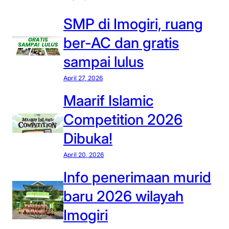
s
M
g
i
u
SMP di Imogiri, ruang
p
a
s
e
ber-AC dan gratis
n
h
l
t
o
sampai lulus
a
i
l
j
April 27, 2026
-
a
a
b
A
Maarif Islamic
r
u
l
Competition 2026
l
-
Dibuka!
l
H
y
i
April 20, 2026
i
d
Info penerimaan murid
n
a
g
a
baru 2026 wilayah
P
y
Imogiri
P
a
A
h