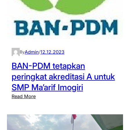
Admin
12.12.2023
By
/
BAN-PDM tetapkan
peringkat akreditasi A untuk
SMP Ma’arif Imogiri
:
Read More
B
A
N
-