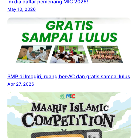
Ini dia daftar pemenang MIC 2026!
a
May 10, 2026
l
a
h
s
a
h
a
b
a
SMP di Imogiri, ruang ber-AC dan gratis sampai lulus
t
Apr 27, 2026
”